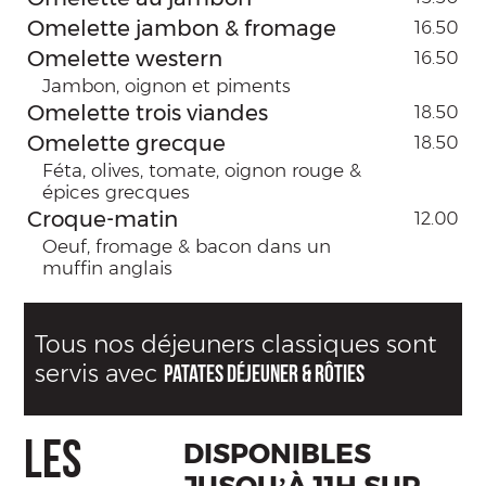
Omelette jambon & fromage
16.50
Omelette western
16.50
Jambon, oignon et piments
Omelette trois viandes
18.50
Omelette grecque
18.50
Féta, olives, tomate, oignon rouge &
épices grecques
Croque-matin
12.00
Oeuf, fromage & bacon dans un
muffin anglais
Tous nos déjeuners classiques sont
servis avec
patates déjeuner & rôties
LES
DISPONIBLES