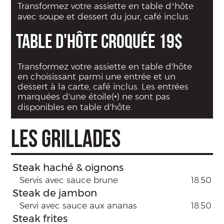
Transformez votre assiette en table d’hôte
avec soupe et dessert du jour, café inclus.
TABLE D'HÔTE CROQUÉE 19$
Transformez votre assiette en table d'hôte
en choisissant parmi une entrée et un
dessert à la carte, café inclus. Les entrées
marquées d'une étoile(•) ne sont pas
disponibles en table d'hôte.
LES GRILLADES
Steak haché & oignons
Servis avec sauce brune
18.50
Steak de jambon
Servi avec sauce aux ananas
18.50
Steak frites