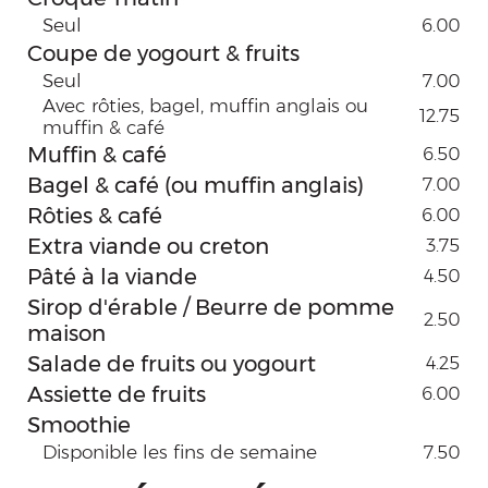
Seul
6.00
Coupe de yogourt & fruits
Seul
7.00
Avec rôties, bagel, muffin anglais ou
12.75
muffin & café
Muffin & café
6.50
Bagel & café (ou muffin anglais)
7.00
Rôties & café
6.00
Extra viande ou creton
3.75
Pâté à la viande
4.50
Sirop d'érable / Beurre de pomme
2.50
maison
Salade de fruits ou yogourt
4.25
Assiette de fruits
6.00
Smoothie
Disponible les fins de semaine
7.50