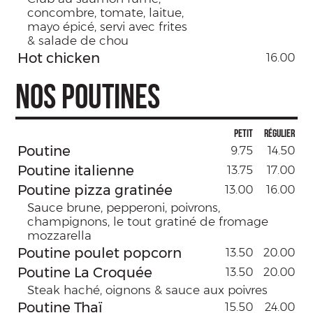
concombre, tomate, laitue,
mayo épicé, servi avec frites
& salade de chou
Hot chicken
16.00
NOS POUTINES
Petit
Régulier
Poutine
9.75
14.50
Poutine italienne
13.75
17.00
Poutine pizza gratinée
13.00
16.00
Sauce brune, pepperoni, poivrons,
champignons, le tout gratiné de fromage
mozzarella
Poutine poulet popcorn
13.50
20.00
Poutine La Croquée
13.50
20.00
Steak haché, oignons & sauce aux poivres
Poutine Thaï
15.50
24.00