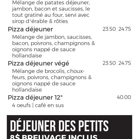
Mélange de patates déjeuner,
jambon, bacon et saucisses, le
tout gratiné au four, servi avec
sirop d’érable & rôties
Pizza déjeuner
23.50
24.75
Mélange de jambon, saucisses,
bacon, poivrons, champignons &
oignons nappé de sauce
hollandaise
Pizza déjeuner végé
23.50
24.75
Mélange de brocolis, choux-
feurs, poivrons, champignons &
oignons nappé de sauce
hollandaise
Pizza déjeuner 12"
40.00
4 oeufs | café en sus
DÉJEUNER DES PETITS
8$ BREUVAGE INCLUS