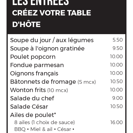
LES ENTRÉES
CRÉEZ VOTRE TABLE
D'HÔTE
Soupe du jour / aux légumes
5.50
Soupe à l'oignon gratinée
9.50
Poulet popcorn
10.00
Fondue parmesan
10.00
Oignons français
10.00
Bâtonnets de fromage
10.50
(5 mcx)
Wonton frits
10.00
(10 mcx)
Salade du chef
9.00
Salade César
10.50
Ailes de poulet*
8 ailes (1 choix de sauce)
16.00
BBQ • Miel & ail • César •