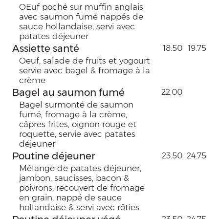
OEuf poché sur muffin anglais
avec saumon fumé nappés de
sauce hollandaise, servi avec
patates déjeuner
Assiette santé
18.50
19.75
Oeuf, salade de fruits et yogourt
servie avec bagel & fromage à la
crème
Bagel au saumon fumé
22.00
Bagel surmonté de saumon
fumé, fromage à la crème,
câpres frites, oignon rouge et
roquette, servie avec patates
déjeuner
Poutine déjeuner
23.50
24.75
Mélange de patates déjeuner,
jambon, saucisses, bacon &
poivrons, recouvert de fromage
en grain, nappé de sauce
hollandaise & servi avec rôties