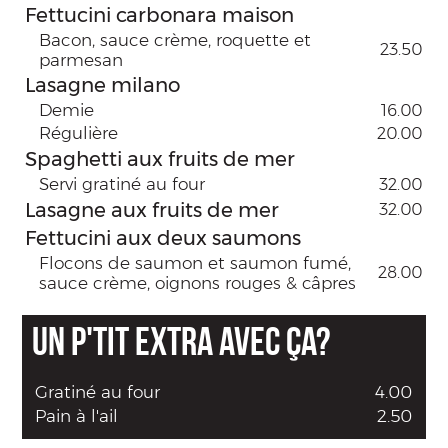
Fettucini carbonara maison
Bacon, sauce crème, roquette et
23.50
parmesan
Lasagne milano
Demie
16.00
Régulière
20.00
Spaghetti aux fruits de mer
Servi gratiné au four
32.00
Lasagne aux fruits de mer
32.00
Fettucini aux deux saumons
Flocons de saumon et saumon fumé,
28.00
sauce crème, oignons rouges & câpres
UN P'TIT EXTRA AVEC ÇA?
Gratiné au four
4.00
Pain à l'ail
2.50