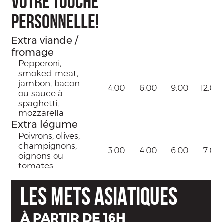
VOTRE TOUCHE
PERSONNELLE!
Extra viande /
fromage
Pepperoni,
smoked meat,
jambon, bacon
4.00
6.00
9.00
12.00
ou sauce à
spaghetti,
mozzarella
Extra légume
Poivrons, olives,
champignons,
3.00
4.00
6.00
7.00
oignons ou
tomates
LES METS ASIATIQUES
À PARTIR DE 16H