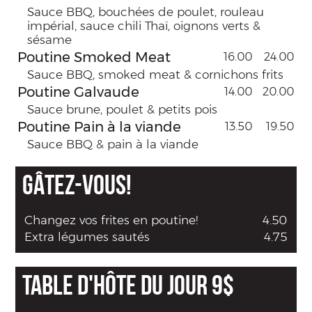
Sauce BBQ, bouchées de poulet, rouleau
impérial, sauce chili Thaï, oignons verts &
sésame
Poutine Smoked Meat
16.00
24.00
Sauce BBQ, smoked meat & cornichons frits
Poutine Galvaude
14.00
20.00
Sauce brune, poulet & petits pois
Poutine Pain à la viande
13.50
19.50
Sauce BBQ & pain à la viande
GÂTEZ-VOUS!
Changez vos frites en poutine!
4.50
Extra légumes sautés
4.75
TABLE D'HÔTE DU JOUR 9$