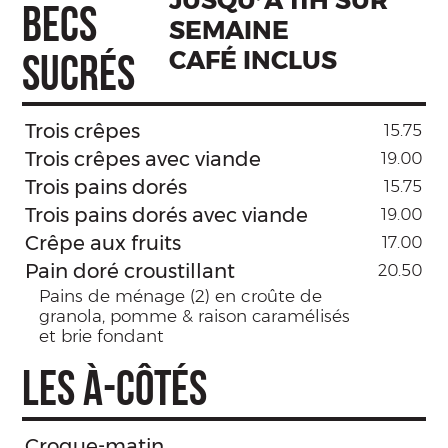
JUSQU’À 11H SUR
BECS
SEMAINE
CAFÉ INCLUS
SUCRÉS
Trois crêpes
15.75
Trois crêpes avec viande
19.00
Trois pains dorés
15.75
Trois pains dorés avec viande
19.00
Crêpe aux fruits
17.00
Pain doré croustillant
20.50
Pains de ménage (2) en croûte de
granola, pomme & raison caramélisés
et brie fondant
LES À-CÔTÉS
Croque-matin