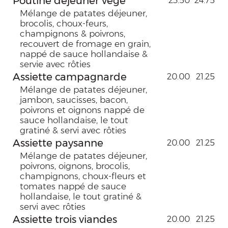
Poutine déjeuner végé
23.50
24.75
Mélange de patates déjeuner,
brocolis, choux-feurs,
champignons & poivrons,
recouvert de fromage en grain,
nappé de sauce hollandaise &
servie avec rôties
Assiette campagnarde
20.00
21.25
Mélange de patates déjeuner,
jambon, saucisses, bacon,
poivrons et oignons nappé de
sauce hollandaise, le tout
gratiné & servi avec rôties
Assiette paysanne
20.00
21.25
Mélange de patates déjeuner,
poivrons, oignons, brocolis,
champignons, choux-fleurs et
tomates nappé de sauce
hollandaise, le tout gratiné &
servi avec rôties
Assiette trois viandes
20.00
21.25