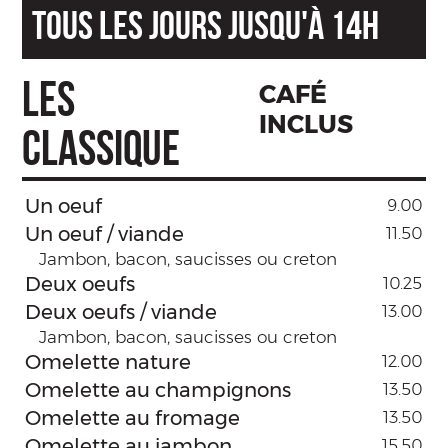
TOUS LES JOURS JUSQU'À 14H
LES
CAFÉ
INCLUS
CLASSIQUE
Un oeuf
9.00
Un oeuf / viande
11.50
Jambon, bacon, saucisses ou creton
Deux oeufs
10.25
Deux oeufs / viande
13.00
Jambon, bacon, saucisses ou creton
Omelette nature
12.00
Omelette au champignons
13.50
Omelette au fromage
13.50
Omelette au jambon
15.50