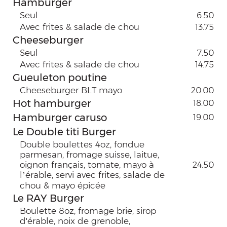
Hamburger
Seul
6.50
Avec frites & salade de chou
13.75
Cheeseburger
Seul
7.50
Avec frites & salade de chou
14.75
Gueuleton poutine
Cheeseburger BLT mayo
20.00
Hot hamburger
18.00
Hamburger caruso
19.00
Le Double titi Burger
Double boulettes 4oz, fondue
parmesan, fromage suisse, laitue,
oignon français, tomate, mayo à
24.50
l’érable, servi avec frites, salade de
chou & mayo épicée
Le RAY Burger
Boulette 8oz, fromage brie, sirop
d'érable, noix de grenoble,