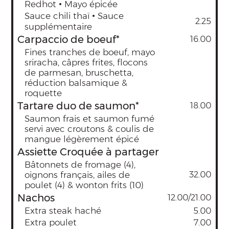
Redhot • Mayo épicée
Sauce chili thaï • Sauce
2.25
supplémentaire
Carpaccio de boeuf*
16.00
Fines tranches de boeuf, mayo
sriracha, câpres frites, flocons
de parmesan, bruschetta,
réduction balsamique &
roquette
Tartare duo de saumon*
18.00
Saumon frais et saumon fumé
servi avec croutons & coulis de
mangue légèrement épicé
Assiette Croquée à partager
Bâtonnets de fromage (4),
oignons français, ailes de
32.00
poulet (4) & wonton frits (10)
Nachos
12.00/21.00
Extra steak haché
5.00
Extra poulet
7.00