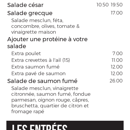
Salade césar
10.50
19.50
Salade grecque
17.00
Salade mesclun, féta,
concombre, olives, tomate &
vinaigrette maison
Ajouter une protéine à votre
salade
Extra poulet
7.00
Extra crevettes à l'ail (15)
11.00
Extra saumon fumé
12.00
Extra pavé de saumon
12.00
Salade de saumon fumé
26.00
Salade mesclun, vinaigrette
citronnée, saumon fumé, fondue
parmesan, oignon rouge, câpres,
bruschetta, quartier de citron et
fromage rapé