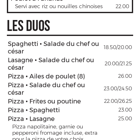
Servi avec riz ou nouilles chinoises
22.00
LES DUOS
Spaghetti • Salade du chef ou
18.50/20.00
césar
Lasagne • Salade du chef ou
20.00/21.25
césar
Pizza • Ailes de poulet (8)
26.00
Pizza • Salade du chef ou
23.00/24.50
césar
Pizza • Frites ou poutine
22.00/26.25
Pizza • Spaghetti
23.00
Pizza • Lasagne
25.00
Pizza napolitaine, garnie ou
pepperoni fromage incluse, extra
pour la pizza de votre choix