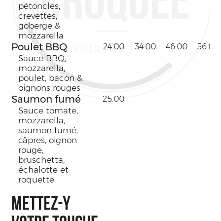
pétoncles,
crevettes,
goberge &
mozzarella
Poulet BBQ
24.00
34.00
46.00
56.00
Sauce BBQ,
mozzarella,
poulet, bacon &
oignons rouges
Saumon fumé
25.00
Sauce tomate,
mozzarella,
saumon fumé,
câpres, oignon
rouge,
bruschetta,
échalotte et
roquette
METTEZ-Y