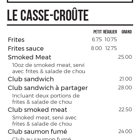
LE CASSE-CROÛTE
Petit
Régulier
Grand
Frites
6.75
10.75
Frites sauce
8.00
12.75
Smoked Meat
25.00
10oz de smoked meat, servi
avec frites & salade de chou
Club sandwich
21.00
Club sandwich à partager
28.00
Incluant deux portions de
frites & salade de chou
Club smoked meat
22.50
Smoked meat, servi avec
frites & salade de chou
Club saumon fumé
24.00
Club au saumon fumé,