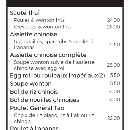
Sauté Thaï
Poulet & wonton frits
24.00
Crevettes & wonton frits
26.00
Assiette chinoise
Riz, nouilles, spare ribs & poulet à
21.50
l’ananas
Assiette chinoise complète
Soupe wonton suivie de l’assiette
28.00
chinoise avec egg roll
Egg roll ou rouleaux impériaux(2)
3.50
Soupe wonton
5.50
Bol de riz chinois
14.00
Bol de nouilles chinoises
14.00
Poulet Général Tao
Choix de riz blanc, riz à l’ail ou riz
22.00
chinois
Poulet à l'ananas