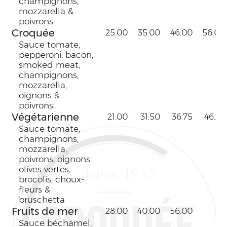
champignons,
mozzarella &
poivrons
Croquée
25.00
35.00
46.00
56.00
Sauce tomate,
pepperoni, bacon,
smoked meat,
champignons,
mozzarella,
oignons &
poivrons
Végétarienne
21.00
31.50
36.75
46.25
Sauce tomate,
champignons,
mozzarella,
poivrons, oignons,
olives vertes,
brocolis, choux-
fleurs &
bruschetta
Fruits de mer
28.00
40.00
56.00
Sauce béchamel,