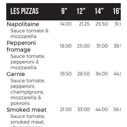
Les pizzas
9"
12"
14"
16"
Napolitaine
14.00
21.25
25.50
31.00
Sauce tomate &
mozzarella
Pepperoni
18.00
25.00
31.00
38.50
fromage
Sauce tomate,
pepperoni &
mozzarella
Garnie
19.50
26.50
34.00
44.00
Sauce tomate,
pepperoni,
champignons,
mozzarella &
poivrons
Smoked meat
21.00
33.00
44.00
56.00
Sauce tomate,
smoked meat,