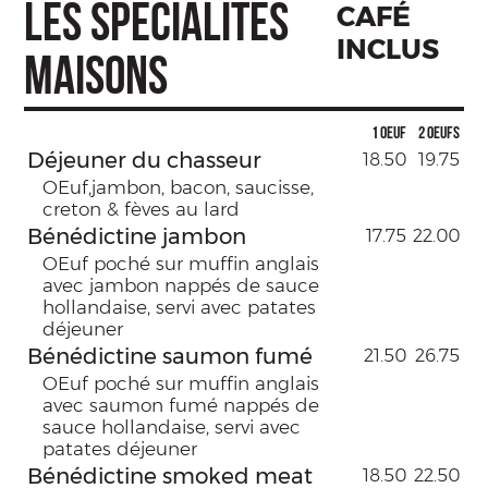
LES SPÉCIALITÉS
CAFÉ
INCLUS
MAISONS
1 oeuf
2 oeufs
Déjeuner du chasseur
18.50
19.75
OEuf,jambon, bacon, saucisse,
creton & fèves au lard
Bénédictine jambon
17.75
22.00
OEuf poché sur muffin anglais
avec jambon nappés de sauce
hollandaise, servi avec patates
déjeuner
Bénédictine saumon fumé
21.50
26.75
OEuf poché sur muffin anglais
avec saumon fumé nappés de
sauce hollandaise, servi avec
patates déjeuner
Bénédictine smoked meat
18.50
22.50