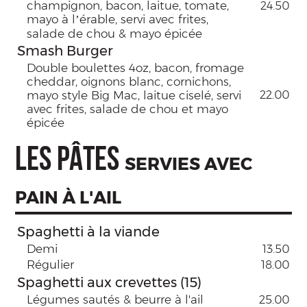
champignon, bacon, laitue, tomate,
24.50
mayo à l’érable, servi avec frites,
salade de chou & mayo épicée
Smash Burger
Double boulettes 4oz, bacon, fromage
cheddar, oignons blanc, cornichons,
mayo style Big Mac, laitue ciselé, servi
22.00
avec frites, salade de chou et mayo
épicée
LES PÂTES
SERVIES AVEC
PAIN À L'AIL
Spaghetti à la viande
Demi
13.50
Régulier
18.00
Spaghetti aux crevettes (15)
Légumes sautés & beurre à l'ail
25.00